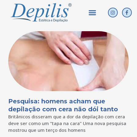
Ir
Menu
I
F
para
n
a
o
s
c
conteúdo
t
e
a
b
g
o
r
o
a
k
m
Pesquisa: homens acham que
depilação com cera não dói tanto
Britânicos disseram que a dor da depilação com cera
deve ser como um “tapa na cara” Uma nova pesquisa
mostrou que um terço dos homens