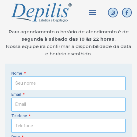
Ir
Menu
I
F
para
n
a
o
s
c
conteúdo
t
e
a
b
Para agendamento o horário de atendimento é de
g
o
segunda à sábado das 10 às 22 horas.
r
o
a
k
Nossa equipe irá confirmar a disponibilidade da data
m
e horário escolhido.
Nome
Email
Telefone
Data