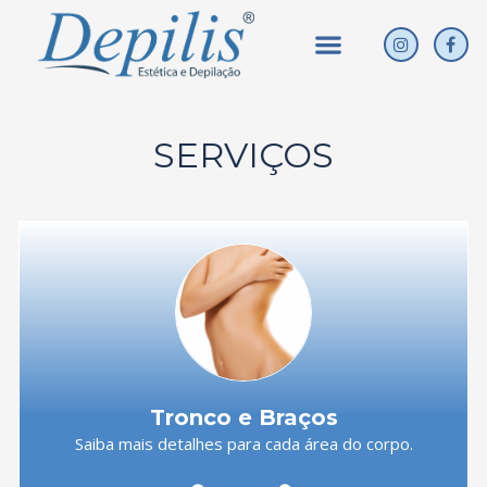
Ir
Menu
I
F
para
n
a
o
s
c
conteúdo
t
e
a
b
g
o
r
o
SERVIÇOS
a
k
m
Tronco e Braços
Saiba mais detalhes para cada área do corpo.