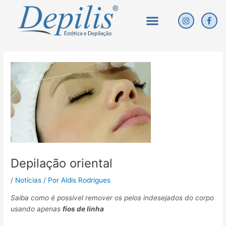
Ir
Menu
I
F
para
n
a
o
s
c
conteúdo
t
e
Post
a
b
g
o
navigation
r
o
a
k
m
Depilação oriental
/
Notícias
/ Por
Aldis Rodrigues
Saiba como é possível remover os pelos indesejados do corpo
usando apenas
fios de linha