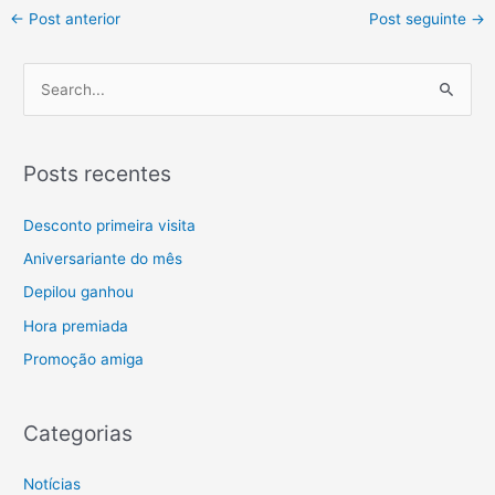
←
Post anterior
Post seguinte
→
P
e
s
Posts recentes
q
u
Desconto primeira visita
i
Aniversariante do mês
s
Depilou ganhou
a
Hora premiada
r
Promoção amiga
p
o
r
Categorias
:
Notícias